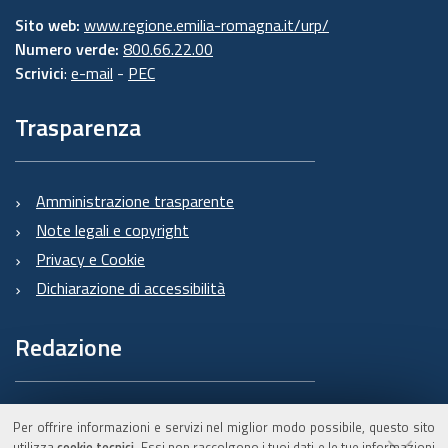
Sito web:
www.regione.emilia-romagna.it/urp/
Numero verde:
800.66.22.00
Scrivici
:
e-mail
-
PEC
Trasparenza
Amministrazione trasparente
Note legali e copyright
Privacy e Cookie
Dichiarazione di accessibilità
Redazione
Informazioni sul Burert
Per offrire informazioni e servizi nel miglior modo possibile, questo sito
e contatti
utilizza
cookie tecnici
. Essi non raccolgono i tuoi dati e le tue informazioni