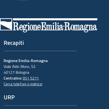
Piè
di
pagina
Recapiti
Regione Emilia-Romagna
Viale Aldo Moro, 52
40127 Bologna
Centralino
051 5271
Cerca telefoni o indirizzi
URP