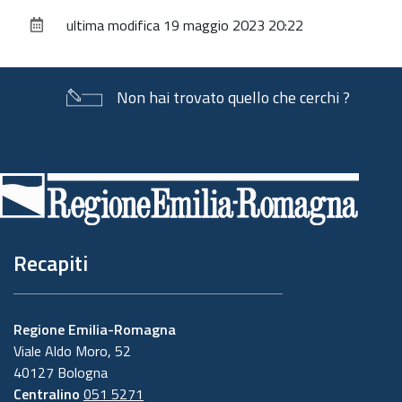
sul
ultima modifica
19 maggio 2023 20:22
documento
Non hai trovato quello che cerchi ?
Piè
di
pagina
Recapiti
Regione Emilia-Romagna
Viale Aldo Moro, 52
40127 Bologna
Centralino
051 5271