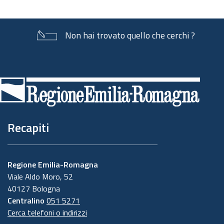
Non hai trovato quello che cerchi ?
Piè
di
pagina
Recapiti
Regione Emilia-Romagna
Viale Aldo Moro, 52
40127 Bologna
Centralino
051 5271
Cerca telefoni o indirizzi