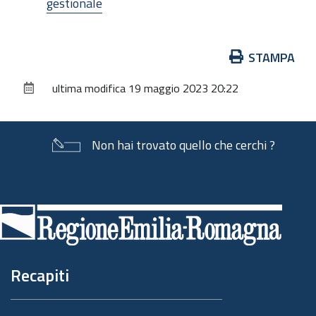
gestionale
Azioni
STAMPA
sul
ultima modifica
19 maggio 2023 20:22
documento
Non hai trovato quello che cerchi ?
Piè
di
pagina
Recapiti