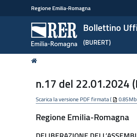
Regione Emilia-Romagna
Bollettino Uf
(BURERT)
Tu
Home
sei
qui:
n.17 del 22.01.2024 
Scarica la versione PDF firmata (
0.85Mb
Regione Emilia-Romagna
DELIBERAZIONE DELL’ASSEMBL