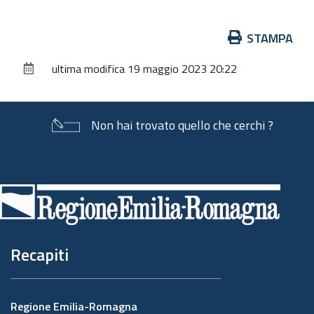
Azioni
STAMPA
sul
ultima modifica
19 maggio 2023 20:22
documento
Non hai trovato quello che cerchi ?
Piè
di
pagina
Recapiti
Regione Emilia-Romagna