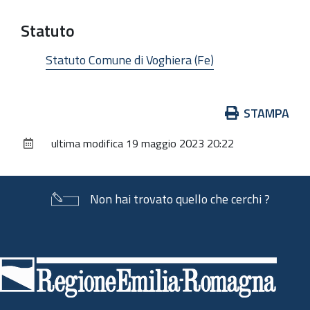
Statuto
Statuto Comune di Voghiera (Fe)
Azioni
STAMPA
sul
ultima modifica
19 maggio 2023 20:22
documento
Non hai trovato quello che cerchi ?
Piè
di
pagina