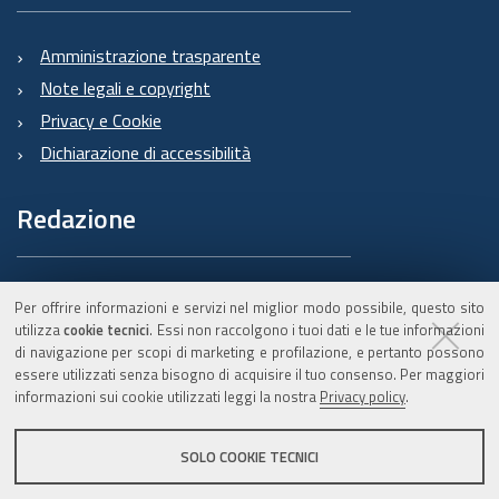
Amministrazione trasparente
Note legali e copyright
Privacy e Cookie
Dichiarazione di accessibilità
Redazione
Informazioni sul Burert
Per offrire informazioni e servizi nel miglior modo possibile, questo sito
e contatti
utilizza
cookie tecnici
. Essi non raccolgono i tuoi dati e le tue informazioni
di navigazione per scopi di marketing e profilazione, e pertanto possono
essere utilizzati senza bisogno di acquisire il tuo consenso. Per maggiori
informazioni sui cookie utilizzati leggi la nostra
Privacy policy
.
C.F. 800.625.903.79
SOLO COOKIE TECNICI