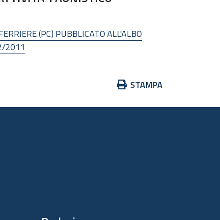
FERRIERE (PC) PUBBLICATO ALL'ALBO
2/2011
Azioni
STAMPA
sul
documento