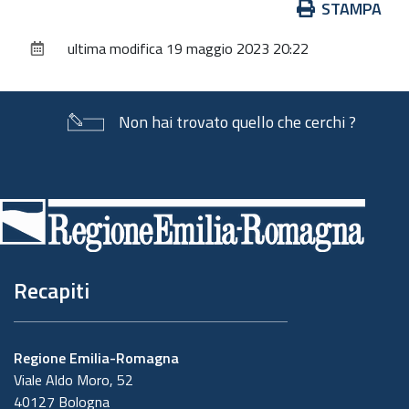
Azioni
STAMPA
sul
ultima modifica
19 maggio 2023 20:22
documento
Non hai trovato quello che cerchi ?
Piè
di
pagina
Recapiti
Regione Emilia-Romagna
Viale Aldo Moro, 52
40127 Bologna