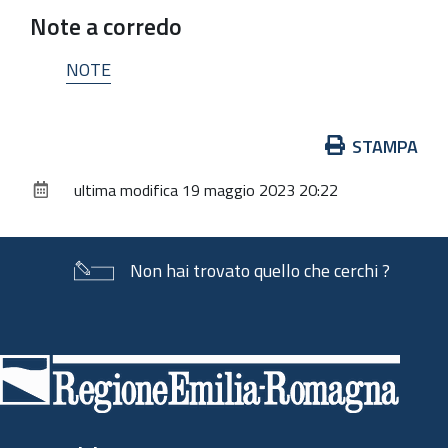
Note a corredo
NOTE
Azioni
STAMPA
sul
ultima modifica
19 maggio 2023 20:22
documento
Non hai trovato quello che cerchi ?
Piè
di
pagina