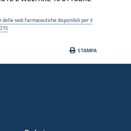
 delle sedi farmaceutiche disponibili per il
2015
Azioni
STAMPA
sul
documento