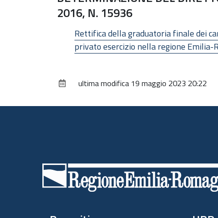
2016, N. 15936
Rettifica della graduatoria finale dei c
privato esercizio nella regione Emili
ultima modifica
19 maggio 2023 20:22
Piè
di
pagina