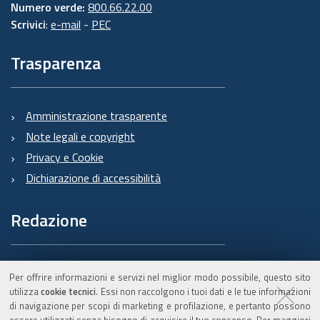
Numero verde:
800.66.22.00
Scrivici
:
e-mail
-
PEC
Trasparenza
Amministrazione trasparente
Note legali e copyright
Privacy e Cookie
Dichiarazione di accessibilità
Redazione
Informazioni sul Burert
Per offrire informazioni e servizi nel miglior modo possibile, questo sito
e contatti
utilizza
cookie tecnici
. Essi non raccolgono i tuoi dati e le tue informazioni
di navigazione per scopi di marketing e profilazione, e pertanto possono
essere utilizzati senza bisogno di acquisire il tuo consenso. Per maggiori