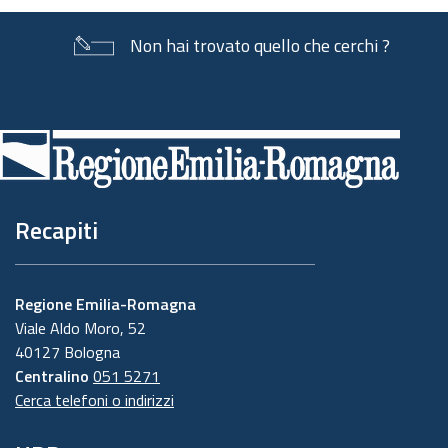
Non hai trovato quello che cerchi ?
Piè
di
pagina
Recapiti
Regione Emilia-Romagna
Viale Aldo Moro, 52
40127 Bologna
Centralino
051 5271
Cerca telefoni o indirizzi