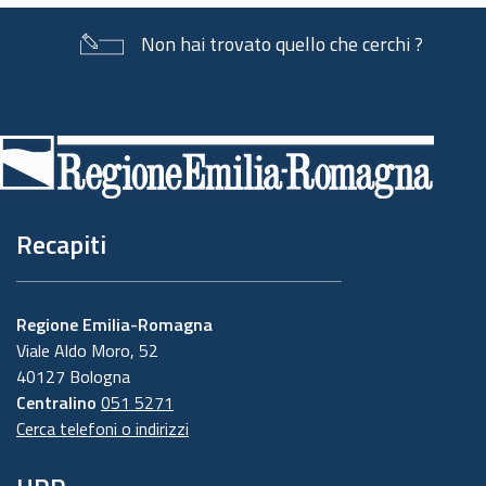
Non hai trovato quello che cerchi ?
Piè
di
pagina
Recapiti
Regione Emilia-Romagna
Viale Aldo Moro, 52
40127 Bologna
Centralino
051 5271
Cerca telefoni o indirizzi