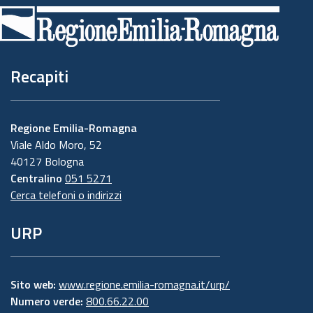
di
pagina
Recapiti
Regione Emilia-Romagna
Viale Aldo Moro, 52
40127 Bologna
Centralino
051 5271
Cerca telefoni o indirizzi
URP
Sito web:
www.regione.emilia-romagna.it/urp/
Numero verde:
800.66.22.00