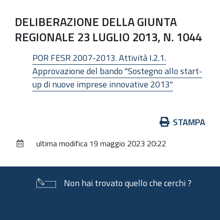
DELIBERAZIONE DELLA GIUNTA
REGIONALE 23 LUGLIO 2013, N. 1044
POR FESR 2007-2013. Attività I.2.1.
Approvazione del bando "Sostegno allo start-
up di nuove imprese innovative 2013"
Azioni
STAMPA
sul
ultima modifica
19 maggio 2023 20:22
documento
Non hai trovato quello che cerchi ?
Piè