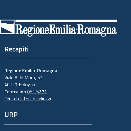
Piè
di
pagina
Recapiti
Regione Emilia-Romagna
Viale Aldo Moro, 52
40127 Bologna
Centralino
051 5271
Cerca telefoni o indirizzi
URP