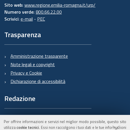
Sito web:
www.regione.emilia-romagna.it/urp/
Numero verde:
800.66.22.00
Scrivici
:
e-mail
-
PEC
Trasparenza
Amministrazione trasparente
Note legali e copyright
Privacy e Cookie
Dichiarazione di accessibilità
Redazione
Informazioni sul Burert
Per offrire informazioni e servizi nel miglior modo possibile, questo sito
e contatti
utilizza
cookie tecnici
. Essi non raccolgono i tuoi dati e le tue informazioni