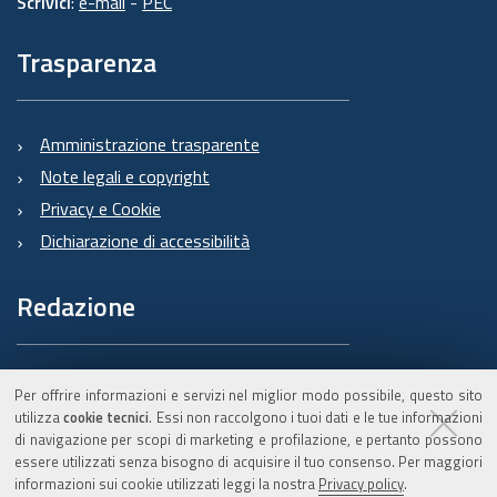
Scrivici
:
e-mail
-
PEC
Trasparenza
Amministrazione trasparente
Note legali e copyright
Privacy e Cookie
Dichiarazione di accessibilità
Redazione
Informazioni sul Burert
Per offrire informazioni e servizi nel miglior modo possibile, questo sito
e contatti
utilizza
cookie tecnici
. Essi non raccolgono i tuoi dati e le tue informazioni
di navigazione per scopi di marketing e profilazione, e pertanto possono
essere utilizzati senza bisogno di acquisire il tuo consenso. Per maggiori
informazioni sui cookie utilizzati leggi la nostra
Privacy policy
.