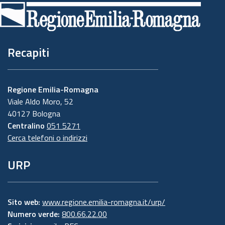
di
pagina
Recapiti
Regione Emilia-Romagna
Viale Aldo Moro, 52
40127 Bologna
Centralino
051 5271
Cerca telefoni o indirizzi
URP
Sito web:
www.regione.emilia-romagna.it/urp/
Numero verde:
800.66.22.00