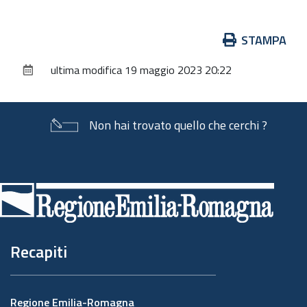
Azioni
STAMPA
sul
ultima modifica
19 maggio 2023 20:22
documento
Non hai trovato quello che cerchi ?
Piè
di
pagina
Recapiti
Regione Emilia-Romagna