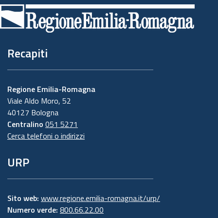
di
pagina
Recapiti
Regione Emilia-Romagna
Viale Aldo Moro, 52
40127 Bologna
Centralino
051 5271
Cerca telefoni o indirizzi
URP
Sito web:
www.regione.emilia-romagna.it/urp/
Numero verde:
800.66.22.00