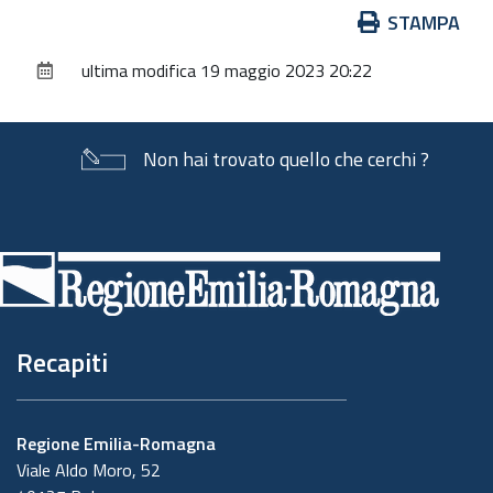
Azioni
STAMPA
sul
ultima modifica
19 maggio 2023 20:22
documento
Non hai trovato quello che cerchi ?
Piè
di
pagina
Recapiti
Regione Emilia-Romagna
Viale Aldo Moro, 52