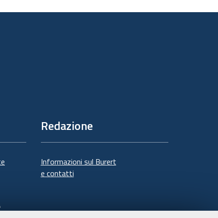
sul
documento
Redazione
te
Informazioni sul Burert
e contatti
à