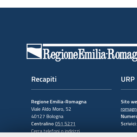
Piè
di
pagina
Recapiti
URP
Regione Emilia-Romagna
Sito w
Viale Aldo Moro, 52
romagna
40127 Bologna
Numero
Centralino
051 5271
Scrivici
Cerca telefoni o indirizzi