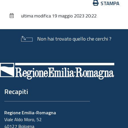
Azioni
STAMPA
sul
ultima modifica
19 maggio 2023 20:22
documento
Non hai trovato quello che cerchi ?
Piè
di
pagina
Recapiti
Regione Emilia-Romagna
Viale Aldo Moro, 52
40127 Bologna