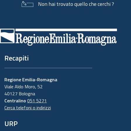
Non hai trovato quello che cerchi ?
Piè
di
pagina
Recapiti
Regione Emilia-Romagna
Viale Aldo Moro, 52
40127 Bologna
Centralino
051 5271
Cerca telefoni o indirizzi
URP