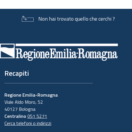
Non hai trovato quello che cerchi ?
Piè
di
pagina
Recapiti
Regione Emilia-Romagna
Viale Aldo Moro, 52
40127 Bologna
Centralino
051 5271
Cerca telefoni o indirizzi