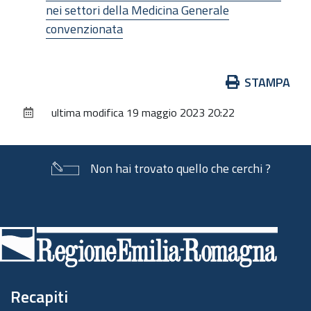
nei settori della Medicina Generale
convenzionata
Azioni
STAMPA
sul
ultima modifica
19 maggio 2023 20:22
documento
Non hai trovato quello che cerchi ?
Piè
di
pagina
Recapiti