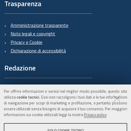
Trasparenza
Amministrazione trasparente
Note legali e copyright
Privacy e Cookie
Dichiarazione di accessibilità
Redazione
Informazioni sul Burert
Per offrire informazioni e servizi nel miglior modo possibile, questo sito
e contatti
utilizza
cookie tecnici
. Essi non raccolgono i tuoi dati e le tue informazioni
di navigazione per scopi di marketing e profilazione, e pertanto possono
essere utilizzati senza bisogno di acquisire il tuo consenso. Per maggiori
informazioni sui cookie utilizzati leggi la nostra
Privacy policy
.
C.F. 800.625.903.79
SOLO COOKIE TECNICI