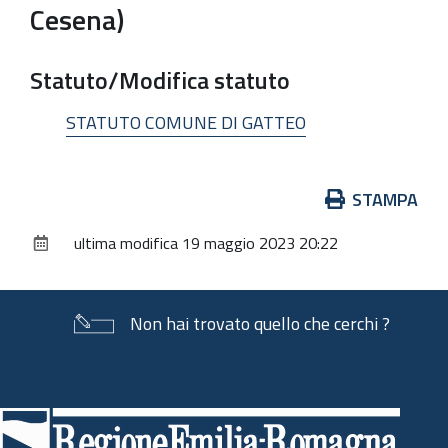
Cesena)
Statuto/Modifica statuto
STATUTO COMUNE DI GATTEO
Azioni
STAMPA
sul
ultima modifica
19 maggio 2023 20:22
documento
Non hai trovato quello che cerchi ?
Piè
di
pagina