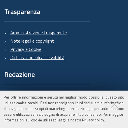
Trasparenza
Amministrazione trasparente
Note legali e copyright
Privacy e Cookie
Dichiarazione di accessibilità
Redazione
Informazioni sul Burert
Per offrire informazioni e servizi nel miglior modo possibile, questo sito
e contatti
utilizza
cookie tecnici
. Essi non raccolgono i tuoi dati e le tue informazioni
di navigazione per scopi di marketing e profilazione, e pertanto possono
essere utilizzati senza bisogno di acquisire il tuo consenso. Per maggiori
informazioni sui cookie utilizzati leggi la nostra
Privacy policy
.