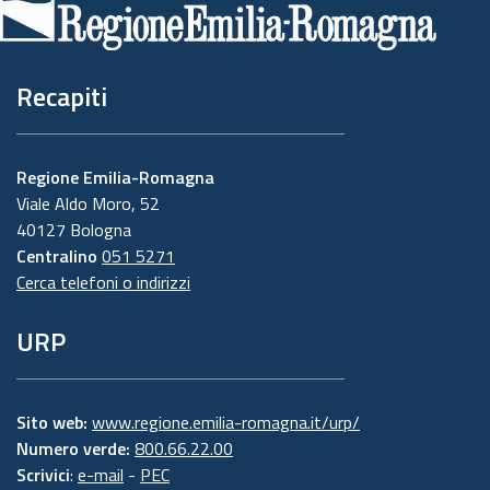
pagina
Recapiti
Regione Emilia-Romagna
Viale Aldo Moro, 52
40127 Bologna
Centralino
051 5271
Cerca telefoni o indirizzi
URP
Sito web:
www.regione.emilia-romagna.it/urp/
Numero verde:
800.66.22.00
Scrivici
:
e-mail
-
PEC