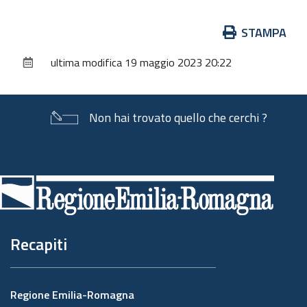
Azioni
STAMPA
sul
ultima modifica
19 maggio 2023 20:22
documento
Non hai trovato quello che cerchi ?
Piè
di
pagina
Recapiti
Regione Emilia-Romagna