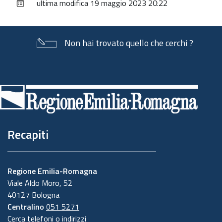
ultima modifica
19 maggio 2023 20:22
documento
Non hai trovato quello che cerchi ?
Piè
di
pagina
Recapiti
Regione Emilia-Romagna
Viale Aldo Moro, 52
40127 Bologna
Centralino
051 5271
Cerca telefoni o indirizzi