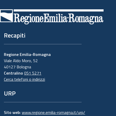
Piè
di
pagina
Recapiti
Regione Emilia-Romagna
Viale Aldo Moro, 52
40127 Bologna
Centralino
051 5271
Cerca telefoni o indirizzi
URP
Sito web:
www.regione.emilia-romagna.it/urp/