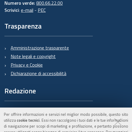
Numero verde:
800.66.22.00
Scrivici
:
e-mail
-
PEC
Trasparenza
Amministrazione trasparente
Note legali e copyright
Privacy e Cookie
Dichiarazione di accessibilità
Redazione
Informazioni sul Burert
Per offrire informazioni e servizi nel miglior modo possibile, questo sito
e contatti
utilizza
cookie tecnici
. Essi non raccolgono i tuoi dati e le tue informazioni
di navigazione per scopi di marketing e profilazione, e pertanto possono
essere utilizzati senza bisogno di acquisire il tuo consenso. Per maggiori