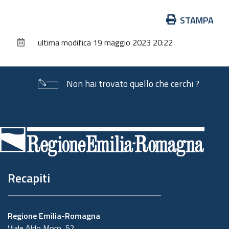
Azioni
STAMPA
sul
ultima modifica
19 maggio 2023 20:22
documento
Non hai trovato quello che cerchi ?
Piè
di
pagina
Recapiti
Regione Emilia-Romagna
Viale Aldo Moro, 52