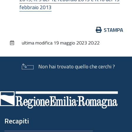
febbraio 2013
Azioni
STAMPA
sul
ultima modifica
19 maggio 2023 20:22
documento
Non hai trovato quello che cerchi ?
Piè
di
pagina
Recapiti