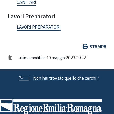
SANITARI
Lavori Preparatori
LAVORI PREPARATORI
Azioni
STAMPA
sul
ultima modifica
19 maggio 2023 20:22
documento
Non hai trovato quello che cerchi ?
Piè
di
pagina