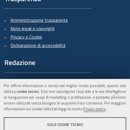
Amministrazione trasparente
Note legali e copyright
Privacy e Cookie
Dichiarazione di accessibilità
Redazione
Informazioni sul Burert
Per offrire informazioni e servizi nel miglior modo possibile, questo sito
e contatti
utilizza
cookie tecnici
. Essi non raccolgono i tuoi dati e le tue informazioni
di navigazione per scopi di marketing e profilazione, e pertanto possono
essere utilizzati senza bisogno di acquisire il tuo consenso. Per maggiori
informazioni sui cookie utilizzati leggi la nostra
Privacy policy
.
C.F. 800.625.903.79
SOLO COOKIE TECNICI