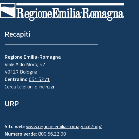
di
pagina
Recapiti
Regione Emilia-Romagna
Viale Aldo Moro, 52
40127 Bologna
Centralino
051 5271
Cerca telefoni o indirizzi
URP
Sito web:
www.regione.emilia-romagna.it/urp/
Numero verde:
800.66.22.00