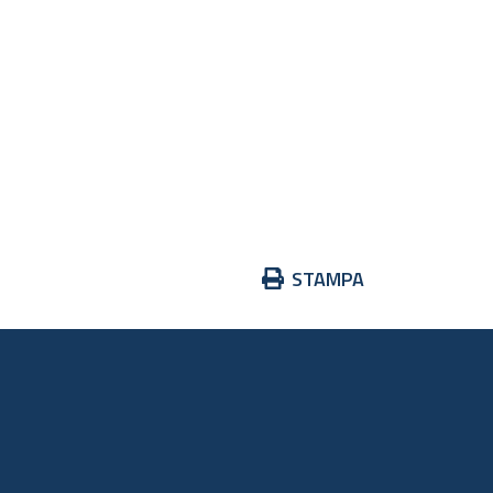
Azioni
STAMPA
sul
documento