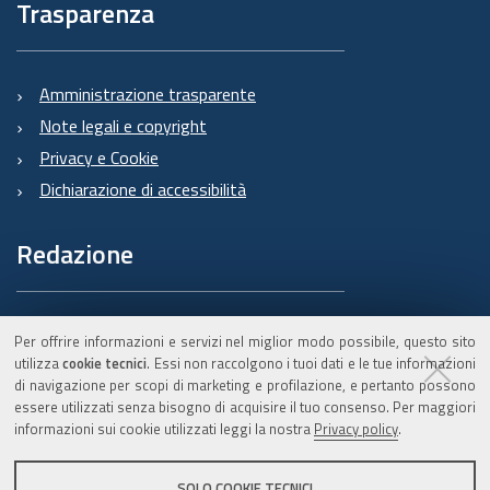
Trasparenza
Amministrazione trasparente
Note legali e copyright
Privacy e Cookie
Dichiarazione di accessibilità
Redazione
Informazioni sul Burert
Per offrire informazioni e servizi nel miglior modo possibile, questo sito
e contatti
utilizza
cookie tecnici
. Essi non raccolgono i tuoi dati e le tue informazioni
di navigazione per scopi di marketing e profilazione, e pertanto possono
essere utilizzati senza bisogno di acquisire il tuo consenso. Per maggiori
informazioni sui cookie utilizzati leggi la nostra
Privacy policy
.
C.F. 800.625.903.79
SOLO COOKIE TECNICI