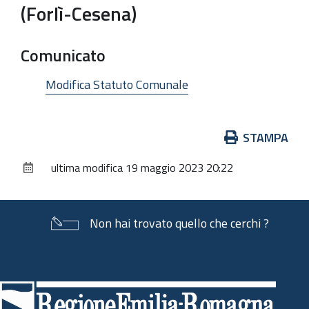
(Forlì-Cesena)
Comunicato
Modifica Statuto Comunale
Azioni
STAMPA
sul
ultima modifica
19 maggio 2023 20:22
documento
Non hai trovato quello che cerchi ?
Piè
di
pagina