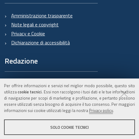
Amministrazione trasparente
Note legali e copyright
Privacy e Cookie
Dichiarazione di accessibilità
Redazione
Informazioni sul Burert
Per offrire informazioni e servizi nel miglior modo possibile, questo sito
e contatti
utilizza
cookie tecnici
. Essi non raccolgono i tuoi dati e le tue informazioni
di navigazione per scopi di marketing e profilazione, e pertanto possono
essere utilizzati senza bisogno di acquisire il tuo consenso. Per maggiori
informazioni sui cookie utilizzati leggi la nostra
Privacy policy
.
C.F. 800.625.903.79
SOLO COOKIE TECNICI