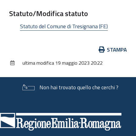
Statuto/Modifica statuto
Statuto del Comune di Tresignana (FE)
Azioni
STAMPA
sul
ultima modifica
19 maggio 2023 20:22
documento
Non hai trovato quello che cerchi ?
Piè
di
pagina