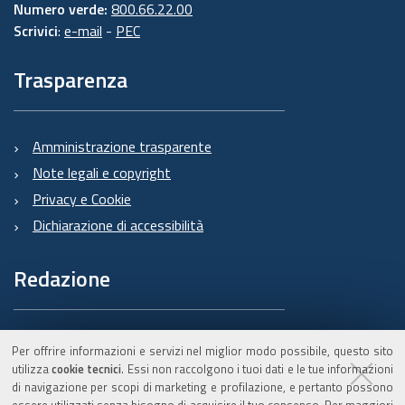
Numero verde:
800.66.22.00
Scrivici
:
e-mail
-
PEC
Trasparenza
Amministrazione trasparente
Note legali e copyright
Privacy e Cookie
Dichiarazione di accessibilità
Redazione
Informazioni sul Burert
Per offrire informazioni e servizi nel miglior modo possibile, questo sito
e contatti
utilizza
cookie tecnici
. Essi non raccolgono i tuoi dati e le tue informazioni
di navigazione per scopi di marketing e profilazione, e pertanto possono
essere utilizzati senza bisogno di acquisire il tuo consenso. Per maggiori