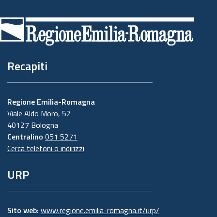
Piè
di
pagina
Recapiti
Regione Emilia-Romagna
Viale Aldo Moro, 52
40127 Bologna
Centralino
051 5271
Cerca telefoni o indirizzi
URP
Sito web:
www.regione.emilia-romagna.it/urp/