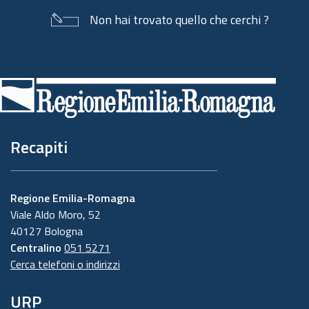
Non hai trovato quello che cerchi ?
Piè
di
pagina
Recapiti
Regione Emilia-Romagna
Viale Aldo Moro, 52
40127 Bologna
Centralino
051 5271
Cerca telefoni o indirizzi
URP