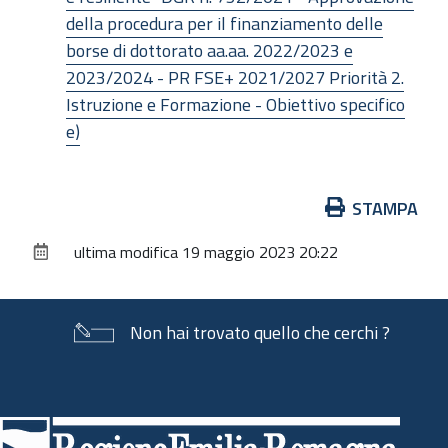
della procedura per il finanziamento delle
borse di dottorato aa.aa. 2022/2023 e
2023/2024 - PR FSE+ 2021/2027 Priorità 2.
Istruzione e Formazione - Obiettivo specifico
e)
Azioni
STAMPA
sul
ultima modifica
19 maggio 2023 20:22
documento
Non hai trovato quello che cerchi ?
Piè
di