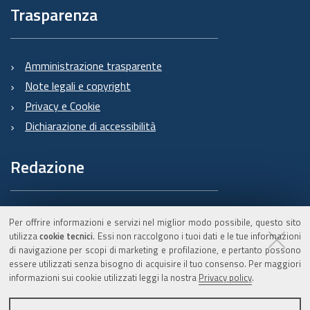
Trasparenza
Amministrazione trasparente
Note legali e copyright
Privacy e Cookie
Dichiarazione di accessibilità
Redazione
Informazioni sul Burert
Per offrire informazioni e servizi nel miglior modo possibile, questo sito
e contatti
utilizza
cookie tecnici
. Essi non raccolgono i tuoi dati e le tue informazioni
di navigazione per scopi di marketing e profilazione, e pertanto possono
essere utilizzati senza bisogno di acquisire il tuo consenso. Per maggiori
informazioni sui cookie utilizzati leggi la nostra
Privacy policy
.
C.F. 800.625.903.79