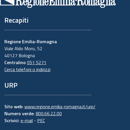
pagina
Recapiti
Regione Emilia-Romagna
Viale Aldo Moro, 52
40127 Bologna
Centralino
051 5271
Cerca telefoni o indirizzi
URP
Sito web:
www.regione.emilia-romagna.it/urp/
Numero verde:
800.66.22.00
Scrivici
:
e-mail
-
PEC