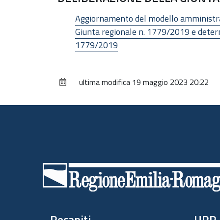
Aggiornamento del modello amministrati
Giunta regionale n. 1779/2019 e determ
1779/2019
ultima modifica
19 maggio 2023 20:22
Piè
di
pagina
Recapiti
URP