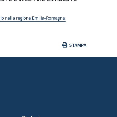
izio nella regione Emilia-Romagna:
Azioni
STAMPA
sul
documento