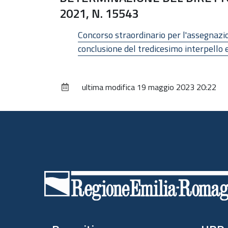
2021, N. 15543
Concorso straordinario per l'assegnazio
conclusione del tredicesimo interpello e
ultima modifica
19 maggio 2023 20:22
Piè
di
pagina