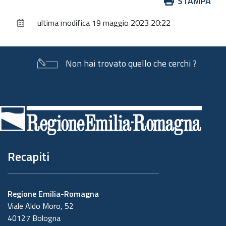
Azioni
STAMPA
sul
ultima modifica
19 maggio 2023 20:22
documento
Non hai trovato quello che cerchi ?
Piè
di
pagina
Recapiti
Regione Emilia-Romagna
Viale Aldo Moro, 52
40127 Bologna