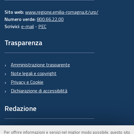
Sito web:
www.regione.emilia-romagna.it/urp/
Numero verde:
800.66.22.00
Scrivici
:
e-mail
-
PEC
Trasparenza
Amministrazione trasparente
Note legali e copyright
Privacy e Cookie
Dichiarazione di accessibilità
Redazione
Informazioni sul Burert
Per offrire informazioni e servizi nel miglior modo possibile, questo sito