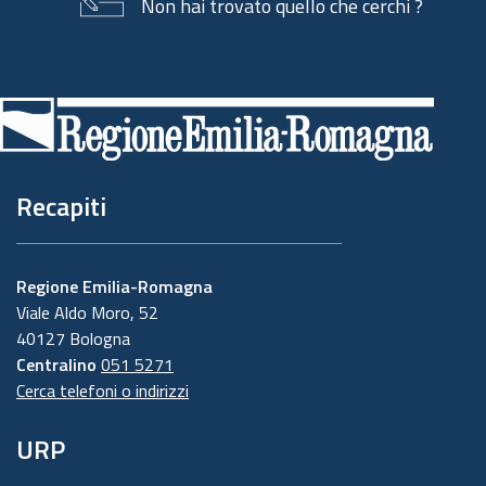
Non hai trovato quello che cerchi ?
Piè
di
pagina
Recapiti
Regione Emilia-Romagna
Viale Aldo Moro, 52
40127 Bologna
Centralino
051 5271
Cerca telefoni o indirizzi
URP