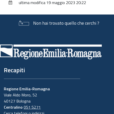
ultima modifica
19 maggio 2023 20:22
documento
Non hai trovato quello che cerchi ?
Piè
di
pagina
Recapiti
Regione Emilia-Romagna
Viale Aldo Moro, 52
40127 Bologna
Centralino
051 5271
Cerca telefoni o indirizzi