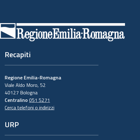
Piè
di
pagina
Recapiti
Regione Emilia-Romagna
Viale Aldo Moro, 52
40127 Bologna
Centralino
051 5271
Cerca telefoni o indirizzi
URP