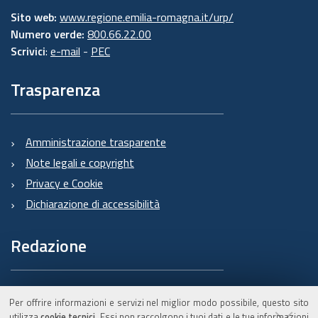
Sito web:
www.regione.emilia-romagna.it/urp/
Numero verde:
800.66.22.00
Scrivici
:
e-mail
-
PEC
Trasparenza
Amministrazione trasparente
Note legali e copyright
Privacy e Cookie
Dichiarazione di accessibilità
Redazione
Informazioni sul Burert
Per offrire informazioni e servizi nel miglior modo possibile, questo sito
e contatti
utilizza
cookie tecnici
. Essi non raccolgono i tuoi dati e le tue informazioni