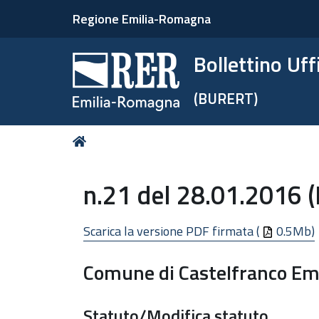
Regione Emilia-Romagna
Bollettino Uf
(BURERT)
Tu
Home
sei
qui:
n.21 del 28.01.2016 
Scarica la versione PDF firmata (
0.5Mb)
Comune di Castelfranco Em
Statuto/Modifica statuto