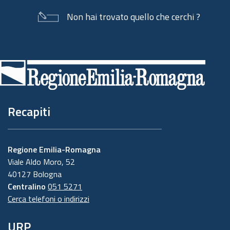
Non hai trovato quello che cerchi ?
Piè
di
pagina
Recapiti
Regione Emilia-Romagna
Viale Aldo Moro, 52
40127 Bologna
Centralino
051 5271
Cerca telefoni o indirizzi
URP