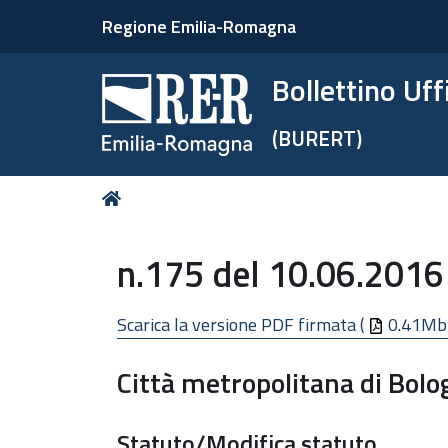
Regione Emilia-Romagna
Bollettino Uf
(BURERT)
Tu
Home
sei
qui:
n.175 del 10.06.2016
Scarica la versione PDF firmata (
0.41Mb
Città metropolitana di Bol
Statuto/Modifica statuto