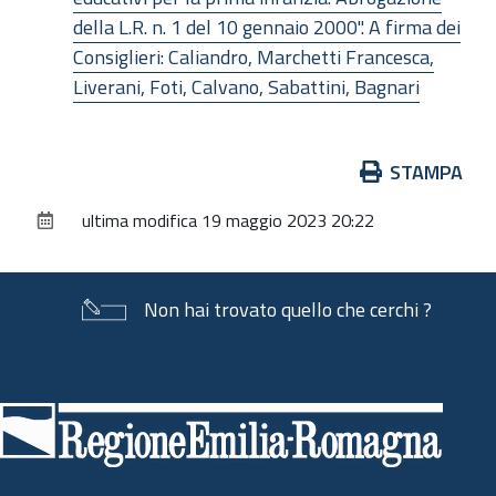
della L.R. n. 1 del 10 gennaio 2000". A firma dei
Consiglieri: Caliandro, Marchetti Francesca,
Liverani, Foti, Calvano, Sabattini, Bagnari
Azioni
STAMPA
sul
ultima modifica
19 maggio 2023 20:22
documento
Non hai trovato quello che cerchi ?
Piè
di
pagina