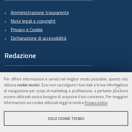
Amministrazione trasparente
Note legali e copyright
Privacy e Cookie
Dichiarazione di accessibilità
Redazione
Informazioni sul Burert
Per offrire informazioni e servizi nel miglior modo possibile, questo sito
e contatti
utilizza
cookie tecnici
. Essi non raccolgono i tuoi dati e le tue informazioni
di navigazione per scopi di marketing e profilazione, e pertanto possono
essere utilizzati senza bisogno di acquisire il tuo consenso. Per maggiori
informazioni sui cookie utilizzati leggi la nostra
Privacy policy
.
C.F. 800.625.903.79
SOLO COOKIE TECNICI